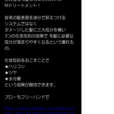
Mトリートメント！
従来の髪表面を油分で抑えつける
システムではなく
ダメージした髪に三大成分を補い
3つの化学反応の効果で 毛髪に必要な
成分が溜まりやすくなるという優れも
の。
化学反応をおこすことで
★ハリコシ
★ツヤ
★水分量
という効果が期待できます。
ブローもフリーハンドで
https://video.wixstatic.com/video/0cc
973_14667261a88744a39930938c1db